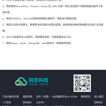
2、2年以上图像处理开发经验，熟悉python和spark开发；
3、熟练使用TensorFlow、Theano、Keras 及 Caffe 任意一种主流深度学习框架搭建深度学习系
统环境；
4、熟悉OPENCV、HALCON等常用图像处理软件，熟练进行图像处理；
5、熟悉主流的分类算法、聚类算法和关联分析算法原理，能熟练使用神经网络算法的进行业务建
模；
6、对OCR领域有深入的研究，熟悉模型调参，压缩和整型化方法；
7、熟悉mysql、oracle、MongoDB、redis等其中一种数据库使用。
产品与解决方案
服务体系
云开（中国）一站式服务平台-KY.COM
新闻资讯
加入我们
人工智能
服务级别
企业简介
招聘岗位