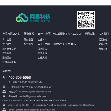
划、流程和步骤，帮助客户更好地规划IT改造管理方式。
产品与解决方案
服务体系
云开（中国）一站式服务平台-KY.COM
新闻资讯
加入我们
人工智能
服务级别
企业简介
招聘岗位
数字孪生
服务网络
云开（中国）一站式服务平台-KY.COM
联系方式
数字化转型解
服务网络
留言表单
安全服务
荣誉资质
运维服务
企业风采
技术咨询服务
联系我们
400-808-5058
周一到周五9:30-18:00 (北京时间）
广州市黄埔区科学大道18号芯大厦B2栋1-2层
商务合作: marketing@bigsexymedia.com
媒体合作: media@bigsexymedia.com
Overseas business: NETTHINK HOLDINGS(HK)CO.,LIMITED
Add: Unit 04-05, 16F, The Broadway No.54-62 Lockhart Road,
Wanchai, HongKong
Email: sinontt_business@bigsexymedia.com