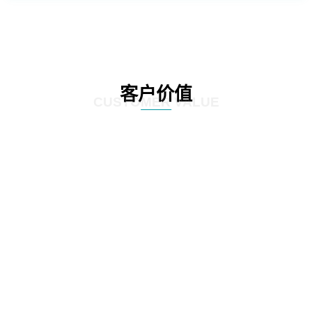
客户价值
CUSTOMER VALUE
01
通过定制化的咨询服务，制定符合客户实际情况的IT发展策略和实施方案，为客
户提供更有效的IT解决方案。
02
网思科技的服务不仅提供IT咨询，还能执行和监控策略实施的过程，并在必要时
对策略和方案进行调整，以确保长期的落实和卓越的结果。
03
IT咨询服务不仅仅是提供策略和方案，更重要的是要为实施提供具体的落地举措
和工作计划。网思科技的服务能够将IT发展策略和方案落地，提供具体的实施计