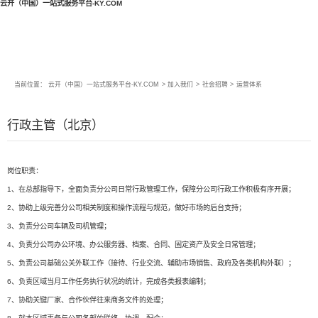
云开（中国）一站式服务平台-KY.COM
当前位置：
云开（中国）一站式服务平台-KY.COM
>
加入我们
>
社会招聘
>
运营体系
行政主管（北京）
岗位职责：
1、在总部指导下，全面负责分公司日常行政管理工作，保障分公司行政工作积极有序开展；
2、协助上级完善分公司相关制度和操作流程与规范，做好市场的后台支持；
3、负责分公司车辆及司机管理；
4、负责分公司办公环境、办公服务器、档案、合同、固定资产及安全日常管理；
5、负责公司基础公关外联工作（接待、行业交流、辅助市场销售、政府及各类机构外联）；
6、负责区域当月工作任务执行状况的统计，完成各类报表编制；
7、协助关键厂家、合作伙伴往来商务文件的处理；