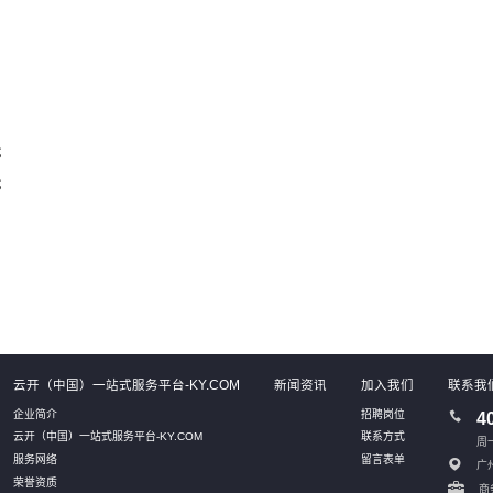
；
；
云开（中国）一站式服务平台-KY.COM
新闻资讯
加入我们
联系我
企业简介
招聘岗位
4
云开（中国）一站式服务平台-KY.COM
联系方式
周一
服务网络
留言表单
广
荣誉资质
商务