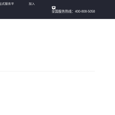
站式服务平
加入
全国服务热线：400-808-5058
我们