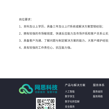
岗位要求：
1、本科及以上学历，具备三年及以上IT系统或解决方案营销经验；
2、拥有较强的市场敏锐度、快速反应能力及市场开拓和客户关系公关
3、具备客户沟通、了解问题与制定解决方案的能力，大客户维护经验
4、具有较强的工作责任心，抗压能力强。
产品与解决方案
服务体系
人工智能
服务级别
数字孪生
服务网络
数字化转型解
安全服务