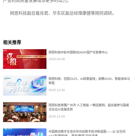
产业的高质量发展增添更多的动力。
网思科技副总裁肖君、华东区副总经理康健等陪同调研。
相关推荐
网思科技中标中国移动300P国产化智算中心
2026-04-08
网思科技：回首2025，AI硕果盈枝；前瞻2026，智能体纵马
新程
2025-12-30
网思科技荣膺广州市“人工智能 +”精选案例，副总裁参与圆桌
论坛论AI发展态势
2025-12-29
中国移动携手生态伙伴共绘数字经济新蓝图——从“云空间
+AI”到“智能体”，再到“数盾”可信流通