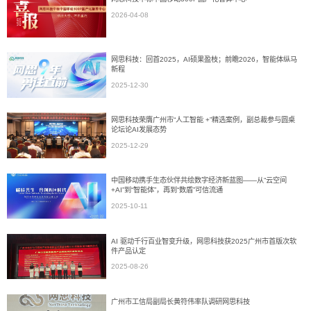
2026-04-08
网思科技：回首2025，AI硕果盈枝；前瞻2026，智能体纵马
新程
2025-12-30
网思科技荣膺广州市“人工智能 +”精选案例，副总裁参与圆桌
论坛论AI发展态势
2025-12-29
中国移动携手生态伙伴共绘数字经济新蓝图——从“云空间
+AI”到“智能体”，再到“数盾”可信流通
2025-10-11
AI 驱动千行百业智变升级，网思科技获2025广州市首版次软
件产品认定
2025-08-26
广州市工信局副局长黄符伟率队调研网思科技