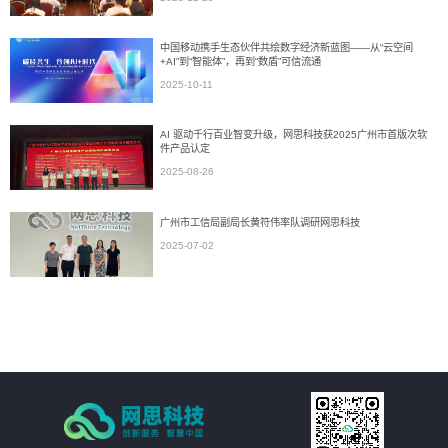
中国移动携手生态伙伴共绘数字经济新蓝图——从“云空间
+AI”到“智能体”，再到“数盾”可信流通
2025-10-11
AI 驱动千行百业智变升级，网思科技获2025广州市首版次软
件产品认定
2025-08-26
广州市工信局副局长黄符伟率队调研网思科技
2025-07-02