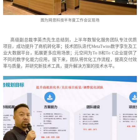
图为网思科技半年度工作会议现场
高级副总裁李英杰先生总结到，上半年数智化服务团队专注优质
项目，成功提升了商机转化率；技术团队迭代MetaTwins数字孪生及工
业大数据平台，拓展更多应用场景；元空间为To B和To C企业提供了
不同的数字化能力应用。接下来，团队将优化工作流程，提高交付效
率与质量，并研究新技术工具，提升解决方案的技术水平。