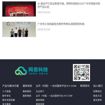
AI 驱动千行百业智变升级，网思科技获2025广州市首版次软
件产品认定
2025-08-26
广州市工信局副局长黄符伟率队调研网思科技
2025-07-02
产品与解决方案
服务体系
云开（中国）一站式服务平台-KY.COM
新闻资讯
加入我们
人工智能
服务级别
企业简介
招聘岗位
数字孪生
服务网络
云开（中国）一站式服务平台-KY.COM
联系方式
数字化转型解
服务网络
留言表单
安全服务
荣誉资质