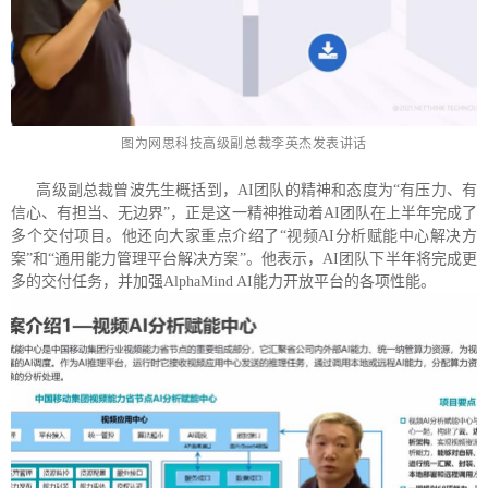
图为网思科技高级副总裁李英杰发表讲话
高级副总裁曾波先生概括到，AI团队的精神和态度为“有压力、有
信心、有担当、无边界”，正是这一精神推动着AI团队在上半年完成了
多个交付项目。他还向大家重点介绍了“视频AI分析赋能中心解决方
案”和“通用能力管理平台解决方案”。他表示，AI团队下半年将完成更
多的交付任务，并加强AlphaMind AI能力开放平台的各项性能。