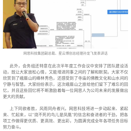
网思科技集团副总裁、星云博创总经理孙龙飞发表讲话
此外，会务组还特意在此次半年度工作会议中安排了团队建设活
动，既让大家放松心情，又能增进同事之间的了解和默契。大家不仅
欣赏到了峨眉山的峰林秀色，还感受到了寺庙的佛教文化和山水间的
宁静与智慧。大家纷纷表示，这次峨眉山之旅给他们留下了难忘的回
忆，并且这些回忆将不断激励着每一位网思人为公司未来的发展做出
更大的贡献。
上下同欲者胜，风雨同舟者兴。网思科技将进一步动起来、紧起
来、忙起来，以“烧不死的鸟儿是凤凰”的信念和奋进者的干劲，把各
项工作做得更优质、更高效、更出彩，为圆满完成全年各项任务目标
努力奋斗。