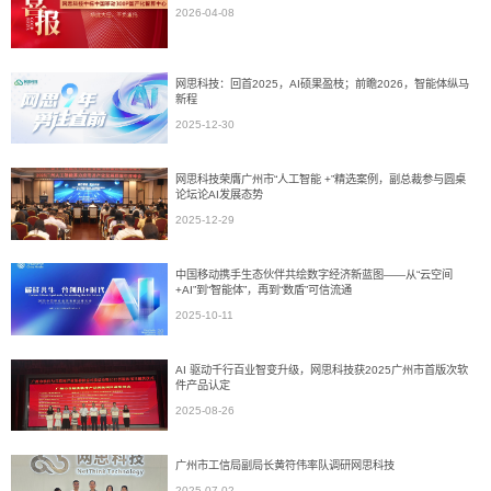
2026-04-08
网思科技：回首2025，AI硕果盈枝；前瞻2026，智能体纵马
新程
2025-12-30
网思科技荣膺广州市“人工智能 +”精选案例，副总裁参与圆桌
论坛论AI发展态势
2025-12-29
中国移动携手生态伙伴共绘数字经济新蓝图——从“云空间
+AI”到“智能体”，再到“数盾”可信流通
2025-10-11
AI 驱动千行百业智变升级，网思科技获2025广州市首版次软
件产品认定
2025-08-26
广州市工信局副局长黄符伟率队调研网思科技
2025-07-02