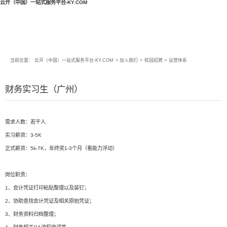
云开（中国）一站式服务平台-KY.COM
当前位置：
云开（中国）一站式服务平台-KY.COM
>
加入我们
>
校园招聘
>
运营体系
财务实习生（广州）
需求人数：若干人
实习薪资：3-5K
正式薪资：5k-7K，年终奖1-3个月（看能力浮动）
岗位职责：
1、会计凭证打印粘贴整理以及装钉；
2、协助查找会计凭证及相关原始凭证；
3、财务资料归档整理；