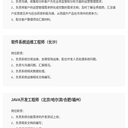
1、负责沟通、收集和分析客户方在业务监管和分析方面的运营管理需求；
4、熟悉OPENCV、HALCON等常用图像处理软件，熟练进行图像处理；
2、负责将客户的运营管理需求转化成完整的需求文档；及时了解业界趋势，汇总客
5、熟悉主流的分类算法、聚类算法和关联分析算法原理，能熟练使用神经网络算法
户反馈意见并与后台研发积极沟通，从而提升产品在市场中的竞争力；
的进行业务建模；
3、配合客户整理项目汇报材料。
6、对OCR领域有深入的研究，熟悉模型调参，压缩和整型化方法；
7、熟悉mysql、oracle、MongoDB、redis等其中一种数据库使用。
岗位要求：
软件系统运维工程师（长沙）
1、3年以上运营或解决方案的工作经验。
2、具备良好的逻辑能力、沟通能力和文字处理能力，能够从海量数据中发现关键特
岗位职责：
征，可独立提出完整的优化方案,并推动方案执行达成结果；熟练使用PPT、
1、负责系统日常运维，支撑现场运维，配合开发人员处理系统问题。
WORD、EXCEL等办公软件；
2、负责与沟通问题，汇报情况。
3、深入理解公司各项AI产品和技术信息；具有较强的文档编写能力，能独立撰写
3、负责系统相关数据处理。
PPT、方案建议书等，面试时需携带个人制作的专业PPT文件进行展示。
4、负责系统运维相关文档编写。
5、负责现场对接客户，沟通事项。
JAVA开发工程师（北京/哈尔滨/合肥/福州）
岗位要求：
1、计算机相关专业本科以上学历，1年以上软件系统运维经验。
岗位职责：
2、精通linux命令。
1、负责系统功能需求的开发测试上线；
3、熟悉oracle、mysql 数据库。
2、负责相关文档的编写；
4、善于沟通，具有良好的团队合作精神和协作能力。