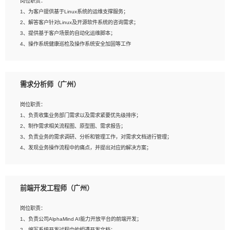
岗位职责：
4、在剪辑上会思考，有一定编导思维；
1、为客户提供基于Linux系统的运维支撑服务；
5、踏实， 勤奋，愿意在工作中不断学习，提高自我；
2、解答客户针对Linux及开源软件系统的咨询需求；
6、能与同事友好相处。
3、提供基于客户场景的自动化运维脚本；
4、操作系统健康巡检及操作系统安全加固等工作
岗位要求：
需求分析师（广州）
1、全日制本科计算机相关专业毕业，3年以上相关工作经验；
2、精通linux操作系统的运行维护，具有故障处理的能力
岗位职责：
3、熟练使用脚本语言，shell/python任一种，熟练使用Ansible
1、负责收集业务部门需求以及需求紧要优先级排序；
4、熟悉linux常见服务、中间件的基本原理、部署以及故障处理，如：Mysql、
2、制作需求相关流程图、原型图、需求报告；
Apache、Nginx、Zabbix、Kafka等
3、负责业务的需求调研、分析和管理工作，对需求文档进行管理；
5、熟悉主流虚拟化技术，如：VMware、KVM
4、发现业务操作流程中的痛点，并提出对应的解决方案；
6、具备网络方面的基础知识，熟悉常见的网络协议，如TCP/IP，转发原理，路由优
5、完成其他上级领导交予的任务和工作。
先级等
7、了解容器技术，熟悉docker或podman
8、有良好的文档编写能力和沟通能力，有RHCE证书优先
前端开发工程师（广州）
岗位要求：
1、本科以上学历，一年以上需求分析相关经验者优先；
岗位职责：
2、熟悉产品及需求规划工具，如:Axure、Xmind、MS Project等；
1、负责公司AlphaMind AI能力开放平台的前端开发；
3、具备良好的交流协调能力，有较强的责任感、工作积极主动；
2、编写系统开发过程中的相遇开发文档；