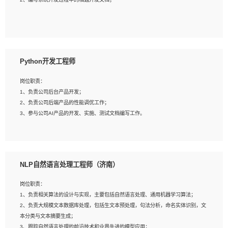
4、有较强的系统需求分析、文档编写能力、沟通能力；
5、具备与多团队合作的经验，良好团队协作精神；
岗位要求：
1、全日制本科及以上学历，计算机相关专业毕业，一年以上前端开发工作经验；
2、熟练掌握HTML、CSS、JavaScript等web相关技术；
Python开发工程师
3、熟悉react/vue/angular任何一种前端框架，熟悉react优先；
4、熟悉webpack配置和git操作；
岗位职责：
5、善于沟通，具有团队意识；
1、负责公司后台产品开发；
2、负责公司后端产品的性能调优工作；
3、参与公司AI产品的开发、实施、测试文档编写工作。
岗位要求:
1、计算机相关专业，本科及以上学历，2年以上后端开发经验，有过运营商项目经
NLP自然语言处理工程师（济南）
验的更佳；
2、熟练python编程语言，熟悉服务端开发流程，熟悉常见的算法和数据结构；
岗位职责：
3、熟悉数据库开发，熟悉Mysql、Oracle、MongoDb数据库应用开发其中一种；
1、负责相关算法的设计与实现，主要包括自然语言处理、通用机器学习算法；
4、熟悉Python Wed框架（Django/Flask...）代码能力优秀，熟悉编码规范和具备
2、负责大规模文本数据库处理，包括生文本预处理，句法分析，命名实体识别，文
良好的文档编写能力）；
本分类与文本摘要生成；
5、沟通表达能力强，具备团队协作能力。
3、跟踪自然语言处理的前沿技术和业界先进的模型应用；