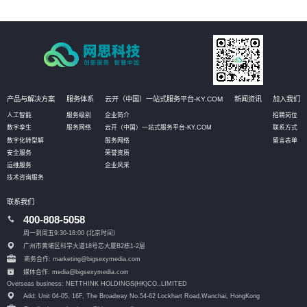
产品与解决方案
服务体系
云开（中国）一站式服务平台-KY.COM
新闻资讯
加入我们
人工智能
服务级别
企业简介
招聘岗位
数字孪生
服务网络
云开（中国）一站式服务平台-KY.COM
联系方式
数字化转型解
服务网络
留言表单
安全服务
荣誉资质
运维服务
企业风采
技术咨询服务
联系我们
400-808-5058
周一到周五9:30-18:00 (北京时间）
广州市黄埔区科学大道18号芯大厦B2栋1-2层
商务合作: marketing@bigsexymedia.com
媒体合作: media@bigsexymedia.com
Overseas business: NETTHINK HOLDINGS(HK)CO.,LIMITED
Add: Unit 04-05, 16F, The Broadway No.54-62 Lockhart Road,
Wanchai, HongKong