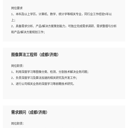
岗位要求
岗位要求：
1、本科及以上学历，计算机、数学、统计学等相关专业，同行业工作经验5年以
1、全日制统招本科及以上学历，计算机相关专业毕业，5年以上开发工作经验；
上；
2、具有扎实的java编程功底和良好的编码习惯，有分布式、多线程及高并发系统开
2、具备需求分析、产品/解决方案策划能力，可独立完成需求调研、需求整理与分析
发经验和性能调优经验尤佳；熟悉JVM调优；掌握基础中间件、基础架构方案和云
和产品/解决方案规划工作；
平台、云产品功能特性，熟练使用相关平台的功能和了解其背后实现机制；
3、逻辑缜密，对用户产品/解决方案体验敏感，对数据敏感，有产品/解决方案意
3、精通主流开发框架经验，精通一门主流开发语言；熟悉主流开源框架源码；
识，有主见，以数据为驱动，以结果为导向；
4、具有一定的大中型项目参与经验，有中间件、基础组件和框架的研发经验，具备
4、具有丰富的AI产品/解决方案解决方案经验，能够针对客户的需求，快速响应输出
研发管理流程建设经验；
图像算法工程师（成都/济南）
相关的解决方案，包括视频分析、图像识别、NLP、OCR、机器学习等；
5、熟悉Spring、Mybatis等开源框架和常用apache组件,熟悉Web服务端开发的各
5、具备AI技术背景，掌握TensorFlow、PyTorch、Spark MLlib、SK-Learn等常见
种常用框架和技术Springboot、Shiro、springcloud等；熟悉Linux常用命令和了解
岗位职责：
AI算法框架，对人脸识别、目标检测、图像识别、OCR、NLP等AI算法有深刻理
常用脚本语言，较丰富的线上系统运维经验，复杂问题排查思路清晰。
1、利用深度学习等图像分类、检测、分割技术解决业务问题；
解。具有AI平台级产品/解决方案从业经验者优先。具有大数据技术背景者优先；
2、负责深度学习及算法加速的相关研究及开发工作；
6、具备良好的客户意识与沟通能力，善于学习思考、创新与团队协作，认真负责、
3、进行公司相关业务的深度学习等前瞻技术研究。
执行力与抗压力强。
岗位要求：
1、统招本科以上学历，图形图像、计算机或数学相关专业；
需求顾问（成都/济南）
2、2年以上图像处理开发经验，熟悉python和spark开发；
3、熟练使用TensorFlow、Theano、Keras 及 Caffe 任意一种主流深度学习框架搭
岗位职责：
建深度学习系统环境；