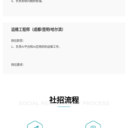
3、负责系统问题的处理。
5、必须有实际的生产环境系统维护经验。
6、有中国移动安全态势系统相关项目经验优先考虑。
岗位要求：
1、精通java编程，熟悉vue和jsp编程；
运维工程师（成都/昆明/哈尔滨）
2、熟悉linux命令；
3、熟练使用springmvc、springcloud、webservice等框架进行开发；
岗位职责：
4、熟练使用oracle、mysql进行开发；
1、负责AI平台和AI应用的的运维工作。
5、熟悉流程开发如使用activiti；
6、计算机相关专业本科以上学历，3年以上开发工作经验。
岗位要求：
1、计算机相关专业，大专以上学历，2年以上开发运维工作经验；
2、必须具备的能力：有丰富的运维开发和K8S运维经验；熟悉K8S、Git、docker
等相关工具使用；熟练掌握Linux环境下的Shell语言 ；工作责任感强、具有良好的
沟通能力、服务意识；
3、掌握Linux环境下的Python编程语言；
社招流程
4、掌握DevOps思想、方法和流程。Jenkins工具使用；
SOCIAL RECRUITMENT PROCESS
5、掌握常见中间件配置与优化，如mysql、nginx等；
6、掌握服务器的维护，熟悉linux系统的常用操作；
7、掌握和第三方系统API接口的维护操作，和安全漏洞扫描的修复工作。