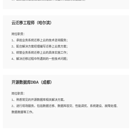
4、负责问答系统的搭建和知识图谱的建立；
云迁移工程师（哈尔滨）
岗位要求：
1、1年及以上自然语言处理方向研究或工作经验，统招本科及以上学历；
岗位职责：
2、熟悉tensorflow，keras，pytorch等常规深度学习框架，快速根据客户需求实现
1、承担业务系统迁移上云的技术咨询服务；
有效的模型；
2、配合解决方案经理编写迁移上云类方案；
3、熟悉掌握至少一种编程语言，如：Python，Java；
3、统管业务系统迁移上云的具体实施工作；
4、 熟悉NLP相关算法与实现；
4、解决迁移过程中所遇到的一些技术问题；
5、至少有一次及以上问答系统的项目实践，熟悉问答系统全流程开发者优先；
6、有较强的问题分析和处理能力，良好的团队合作意识；
7、 参与过相关竞赛或科研项目者优先。
岗位要求：
开源数据库DBA（成都）
1、专科及以上学历，三年以上工作经验，计算机等相关专业；
2、具备常见业务系统资源评估、部署优化和故障排查的能力；
岗位职责：
3、熟悉常见操作系统、存储、网络、 IO 等相关原理；
1、熟悉常见的开源数据库相关解决方案。
4、具有迁移工具实操经验，具备P2V、V2V迁移能力；
2、进行现场服务，包括数据迁移、数据库容灾、性能调优、系统建设、故障处理、
5、熟练华为、VMware虚拟化、云计算及云存储技术；
数据救援等工作。
6、熟悉主流数据库、应用服务器、中间件部署架构和运维方法；
7、具备资源池迁移、应用及数据迁移、异构数据迁移相关经验；
8、具有HCIE/H3CIE/VMware/阿里云等云计算方向认证者优先；
岗位要求：