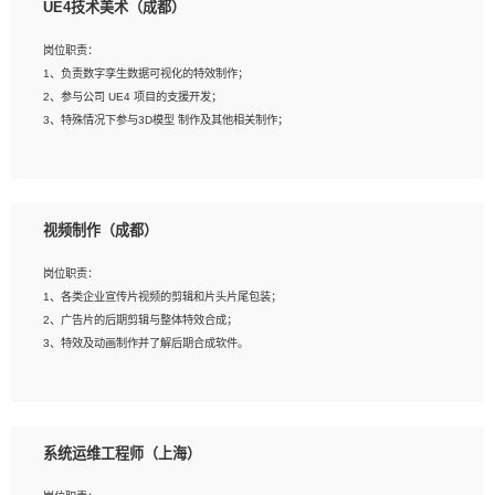
UE4技术美术（成都）
2、熟练掌握 Unity3D 程序开发，精通 C# 语言开发；
3、具有大量插件的使用调试经历，开发测试过 UWP 端程序者优先；
岗位职责：
4、有良好的沟通能力和团队合作意识；
1、负责数字孪生数据可视化的特效制作；
5、开发过 HoloLens 程序者优先。
2、参与公司 UE4 项目的支援开发；
3、特殊情况下参与3D模型 制作及其他相关制作；
岗位要求：
1、全日制本科以上学历，美术、动画相关专业毕业，具有相关效果制作经验2年以
视频制作（成都）
上；
2、熟练掌握 Particle 或 Niagara 制作特效模块；
岗位职责：
3、想象力丰富, 有一定的艺术审美深度；
1、各类企业宣传片视频的剪辑和片头片尾包装；
4、有良好的场景特效搭建功底；
2、广告片的后期剪辑与整体特效合成；
5、熟悉 3Ds Max 或者 Maya；
3、特效及动画制作并了解后期合成软件。
6、有良好的沟通能力和团队合作意识；
7、参与过建筑结构表现相关项目者优先
岗位要求：
1、热爱影视，责任心强，有强烈的兴趣和后期制作的主观能动性；
系统运维工程师（上海）
2、熟练使用After Effect、Photo Shop、熟练掌握视频剪辑和特效包装软件；
3、能对影片后期进行整体调色控制，具备一定审美感；