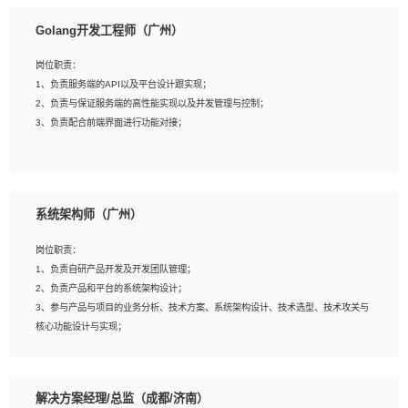
1、本科以上相关专业毕业，拥有三年以上相关数据工作经验经验。
Golang开发工程师（广州）
2、熟悉PostgreSQL、redis、MongoDB、ElasticSearch等开源数据库运维管理，
拥有开发经验优先。
岗位职责：
3、熟悉Oracle、MySQL、SQLServer中一种或多种优先。
1、负责服务端的API以及平台设计跟实现；
4、熟悉Hadoop、HBASE、Spark等大数据平台优先。
2、负责与保证服务端的高性能实现以及并发管理与控制；
5、熟悉linux或任意一种unix操作系统，如有较强操作系统侧工作经验者优先。
3、负责配合前端界面进行功能对接；
6、具备丰富的项目实施经验，较强的自我学习能力。
7、责任心强，为人友好，沟通能力强，具有良好的团队意识。
岗位要求：
1、本科及以上学历，计算机相关专业；
系统架构师（广州）
2、1年以上Golang开发工作经验，能独立完成相应项目开发；
3、基础扎实、熟悉数据结构与算法，熟悉多线程、多进程、IO复用等并发编程思维
岗位职责：
与实现，熟悉常用开源框架及设计模式；
1、负责自研产品开发及开发团队管理；
4、熟悉Golang、连接池、消息队列等组件使用、熟悉后端开发、测试、调试流程
2、负责产品和平台的系统架构设计；
跟工具使用；
3、参与产品与项目的业务分析、技术方案、系统架构设计、技术选型、技术攻关与
5、对技术有激情，喜欢钻研，能快速接受和掌握新技术，学习能力和工作责任心
核心功能设计与实现；
强，良好的沟通表达能力和团队协作能力。
4、根据业务及技术发展，做前瞻性的技术分析、研究及应用；
5、根据业务架构设计与业务需求，上接业务设计下接系统设计，编写系统概要设
计，指导技术骨干进行系统详细设计。
解决方案经理/总监（成都/济南）