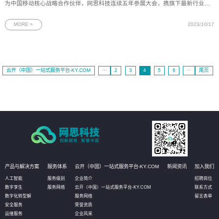
为中国移动核心战略合作伙伴，网思科技连续五年参展大会，携旗下最新行业应
用解决方案精彩亮相，为与会者提供一个近距离体验5G+行业场景应用生态的机
会。图为网思科技展台全景一直以来，网思科技致力于推动各行各业数字化的高
MORE >
2023/10/17
速发展，服务于通信、制
云开（中国）一站式服务平台-KY.COM
···
2
3
4
5
6
···
尾页
产品与解决方案
服务体系
云开（中国）一站式服务平台-KY.COM
新闻资讯
加入我们
人工智能
服务级别
企业简介
招聘岗位
数字孪生
服务网络
云开（中国）一站式服务平台-KY.COM
联系方式
数字化转型解
服务网络
留言表单
安全服务
荣誉资质
运维服务
企业风采