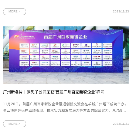
由2023中国5G+工业互联网大会组委会、工业和信息化部主办，中国移动通信
集团有限公司承办。网思科技受邀出席会议，与工信部、湖北省政府、中国移
MORE >
2023/11/23
动、行业企业等领导和专
广州新名片｜网思子公司荣获“首届广州百家新锐企业”称号
11月20日，首届广州百家新锐企业融通创新交流会在羊城广州塔下成功举办。
星云博创凭借在业绩表现、技术实力和发展潜力等方面的综合实力，从759家
参选企业中脱颖而出，荣获“首届广州百家新锐企业”称号。作为网思科技集团
旗下聚焦信息安全赛道的成员企业，星云博创获此殊荣，充分体现了广州政府
MORE >
2023/11/21
对星云博创技术价值与发展潜力