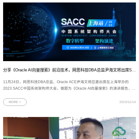
分享《Oracle AI向量搜索》前沿技术，网思科技DBA总监尹海文将出席SACC大会！
11月24日，网思科技DBA总监、Oracle ACE尹海文将应邀出席在上海举办的
2023 SACC中国系统架构师大会，做题为《Oracle AI向量搜索》的演讲报告，并
参与向量数据库技术探索专题圆桌讨论。（一）大会信息：2023 SACC中国系统
架构师大会是由IT168、ChinaUnix和ITPUB联合主办，以“数字转型 架构演进”为
MORE >
2023/11/14
主题的技术盛会。大